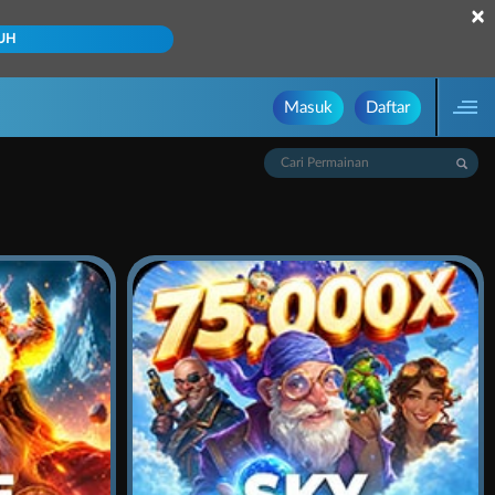
×
UH
Masuk
Daftar