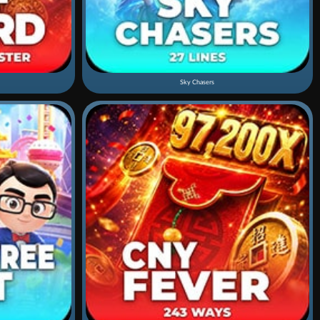
Sky Chasers