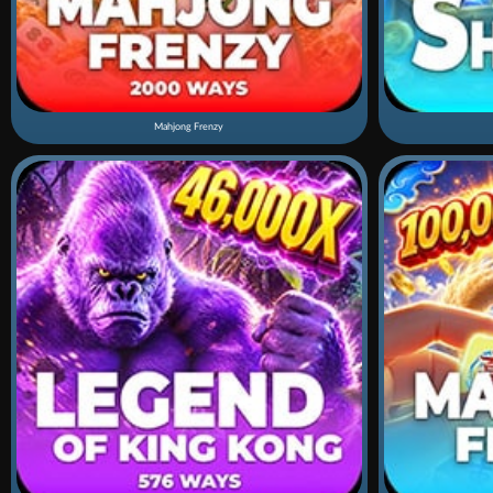
Mahjong Frenzy