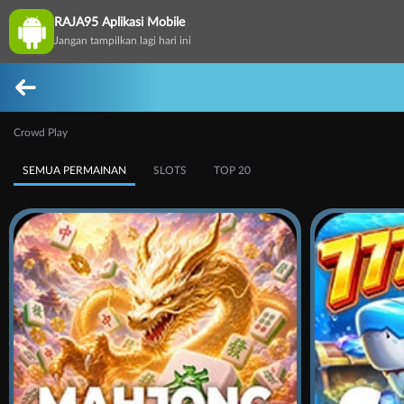
RAJA95 Aplikasi Mobile
Jangan tampilkan lagi hari ini
Crowd Play
SEMUA PERMAINAN
SLOTS
TOP 20