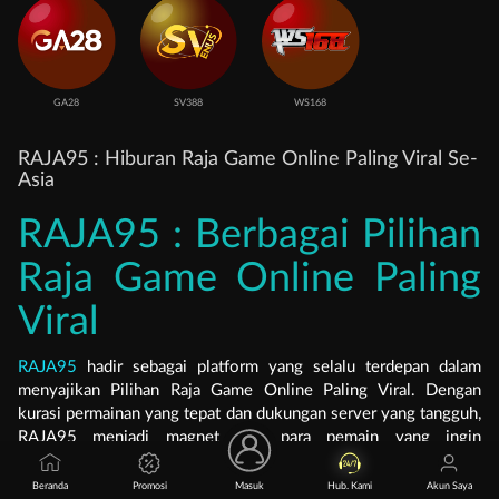
GA28
SV388
WS168
RAJA95 : Hiburan Raja Game Online Paling Viral Se-
Asia
RAJA95 : Berbagai Pilihan
Raja Game Online Paling
Viral
RAJA95
hadir sebagai platform yang selalu terdepan dalam
menyajikan Pilihan Raja Game Online Paling Viral. Dengan
kurasi permainan yang tepat dan dukungan server yang tangguh,
RAJA95 menjadi magnet bagi para pemain yang ingin
merasakan sensasi kemenangan di game-game yang sedang
hangat dibicarakan di media sosial dan komunitas gaming.
Beranda
Promosi
Masuk
Hub. Kami
Akun Saya