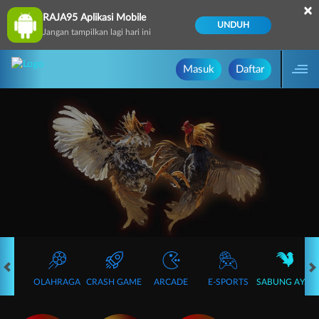
×
RAJA95 Aplikasi Mobile
UNDUH
Jangan tampilkan lagi hari ini
Masuk
Daftar
GEL
OLAHRAGA
CRASH GAME
ARCADE
E-SPORTS
SABUNG AYAM