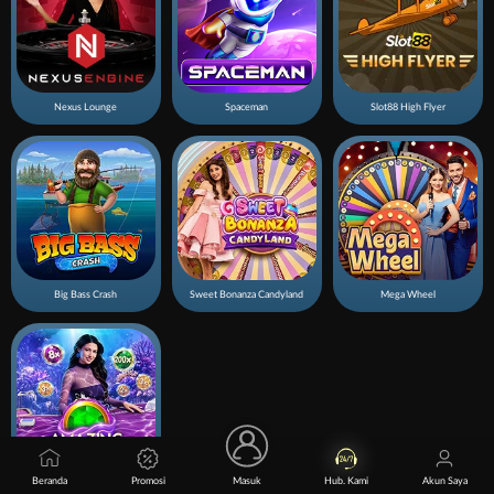
Nexus Lounge
Spaceman
Slot88 High Flyer
Big Bass Crash
Sweet Bonanza Candyland
Mega Wheel
Beranda
Promosi
Masuk
Hub. Kami
Akun Saya
Amazing Baccarat